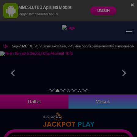
×
MBCSLOT88 Aplikasi Mobile
UNDUH
Jangan tampilkan lagi hari ini
mpai 30-Sep-2026 14.59.59. Selama waktu ini, PP Virtual Sports permainan tidak akan tersedia
Daftar
Masuk
JACKPOT
PLAY