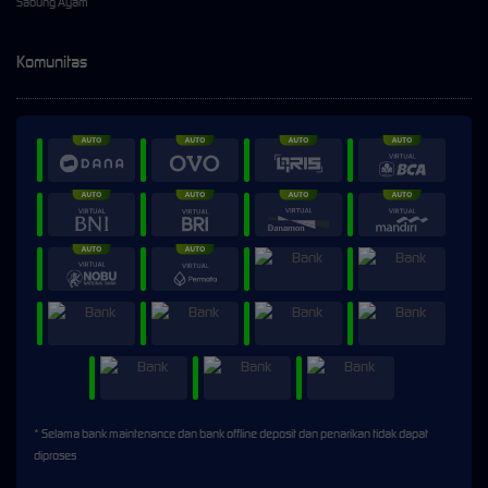
Sabung Ayam
Komunitas
* Selama bank maintenance dan bank offline deposit dan penarikan tidak dapat
diproses