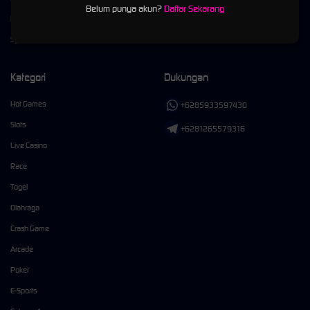
Belum punya akun?
Daftar Sekarang
Pusat Bantuan
Referral
Syarat dan Ketentuan
Kategori
Dukungan
Hot Games
+6285933597430
Slots
+6281265579316
Live Casino
Race
Togel
Olahraga
Crash Game
Arcade
Poker
E-Sports