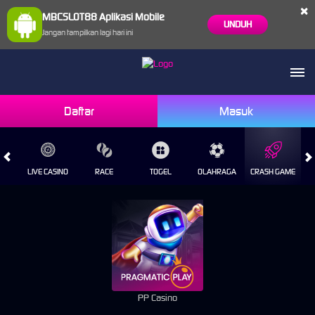
×
MBCSLOT88 Aplikasi Mobile
UNDUH
Jangan tampilkan lagi hari ini
Daftar
Masuk
S
LIVE CASINO
RACE
TOGEL
OLAHRAGA
CRASH GAME
PP Casino