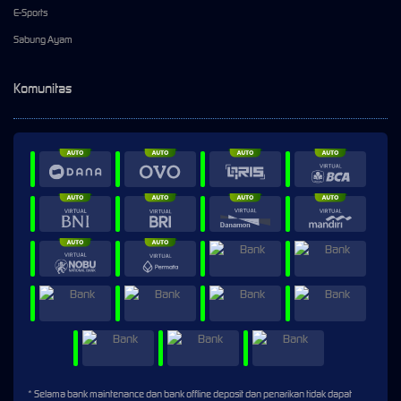
E-Sports
Sabung Ayam
Komunitas
* Selama bank maintenance dan bank offline deposit dan penarikan tidak dapat