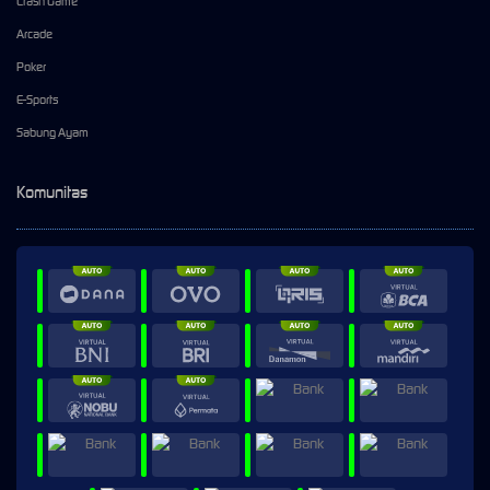
Crash Game
Arcade
Poker
E-Sports
Sabung Ayam
Komunitas