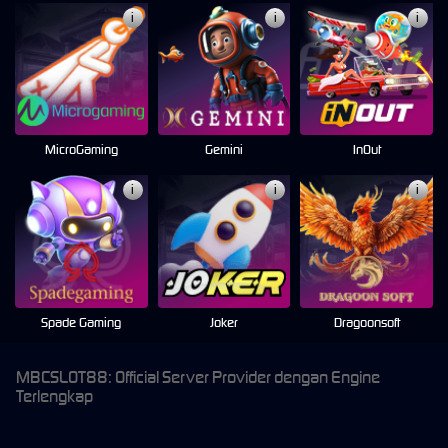
i
i
i
MicroGaming
Gemini
InOut
i
i
i
Spade Gaming
Joker
Dragoonsoft
MBCSLOT88: Official Server Provider dengan Engine
Terlengkap