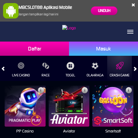
×
MBCSLOT88 Aplikasi Mobile
UNDUH
Jangan tampilkan lagi hari ini
Daftar
Masuk
S
LIVE CASINO
RACE
TOGEL
OLAHRAGA
CRASH GAME
i
i
i
PP Casino
Aviator
Smartsoft