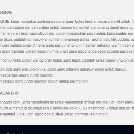
ARUHAN
OT88
, kami mengakui pentingnya penerapan batas taruhan secara efektif untuk 
kan pengguna dengan sistem untuk mengontrol jumlah uang yang dapat anda guna
mainan olahraga/ sportsbook dan dapat disesuaikan pada setiap kesempatan yang
n akun. Setelah itu masukkan jumlah maksimum Batas Taruhan lalu klik update. 
huan melalui email dimana anda perlu mengkonfirmasikan sebelum permintaan an
akan menjadi jumlah maksimum taruhan yang dapat anda pasang pada periode tujuh
mbantu Anda dalam pengaturan batas yang tepat, cobalah untuk merenungkan beb
n apa yang merupakan kerugian yang diterima sebelum mulai untuk berjudi.
n seberapa sering Anda bermain.
n berapa lama Anda bermain dalam setiap permainan.
LIAN DIRI
anggan kami yang menginginkan untuk membatasi dirinya dari berjudi, kami meny
n untuk menutup akunnya untuk minimum waktu 6 bulan sampai 5 tahun sesuai d
 melalui “Live Chat” yang ada di situs untuk informasi lebih lanjut.