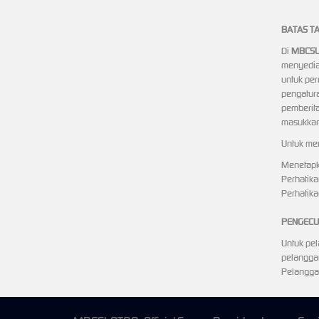
BATAS T
Di
MBCSL
menyedia
untuk per
pengatura
pemberita
masukkan 
Untuk me
Menetapka
Perhatika
Perhatika
PENGECUA
Untuk pel
pelangga
Pelanggan