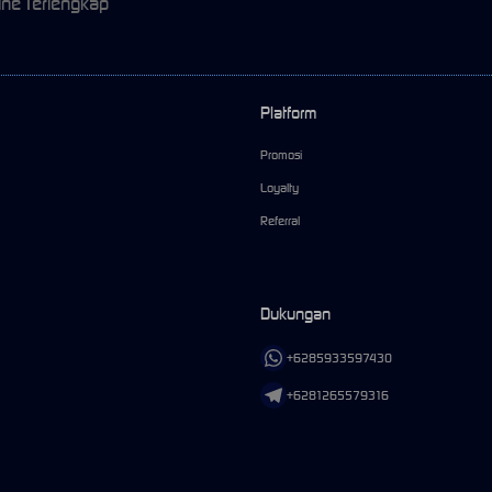
ine Terlengkap
Platform
Promosi
Loyalty
Referral
Dukungan
+6285933597430
+6281265579316