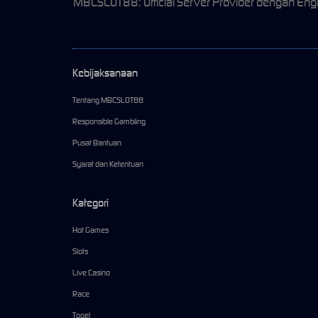
MBCSLOT88: Official Server Provider dengan Eng
Kebijaksanaan
Tentang MBCSLOT88
Responsible Gambling
Pusat Bantuan
Syarat dan Ketentuan
Kategori
Hot Games
Slots
Live Casino
Race
Togel