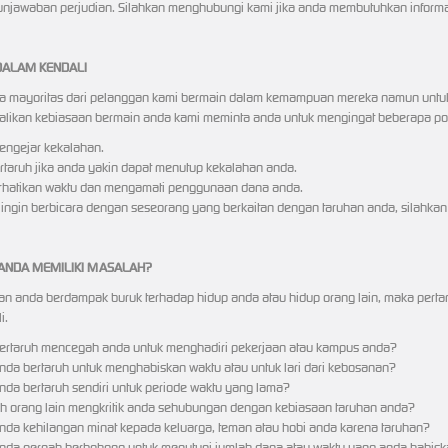
njawaban perjudian. Silahkan menghubungi kami jika anda membutuhkan informasi
DALAM KENDALI
 mayoritas dari pelanggan kami bermain dalam kemampuan mereka namun untuk be
likan kebiasaan bermain anda kami meminta anda untuk mengingat beberapa poin
engejar kekalahan.
taruh jika anda yakin dapat menutup kekalahan anda.
erhatikan waktu dan mengamati penggunaan dana anda.
 ingin berbicara dengan seseorang yang berkaitan dengan taruhan anda, silahkan h
ANDA MEMILIKI MASALAH?
han anda berdampak buruk terhadap hidup anda atau hidup orang lain, maka per
i.
ertaruh mencegah anda untuk menghadiri pekerjaan atau kampus anda?
da bertaruh untuk menghabiskan waktu atau untuk lari dari kebosanan?
da bertaruh sendiri untuk periode waktu yang lama?
h orang lain mengkritik anda sehubungan dengan kebiasaan taruhan anda?
da kehilangan minat kepada keluarga, teman atau hobi anda karena taruhan?
nda pernah berbohong untuk menutupi jumlah dana atau waktu yang anda habiska