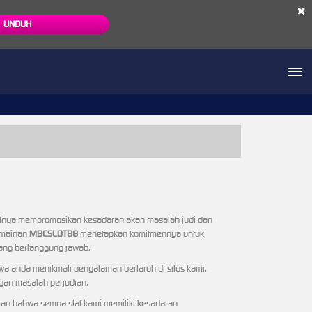
×
UNDUH
alnya mempromosikan kesadaran akan masalah judi dan
rmainan
MBCSLOT88
menetapkan komitmennya untuk
yang bertanggung jawab.
a anda menikmati pengalaman bertaruh di situs kami,
gan masalah perjudian.
an bahwa semua staf kami memiliki kesadaran