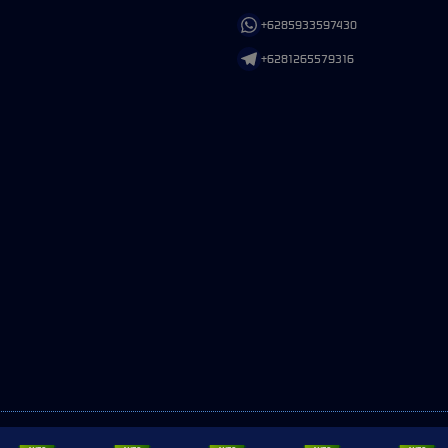
+6285933597430
+6281265579316