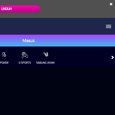
×
UNDUH
Masuk
POKER
E-SPORTS
SABUNG AYAM