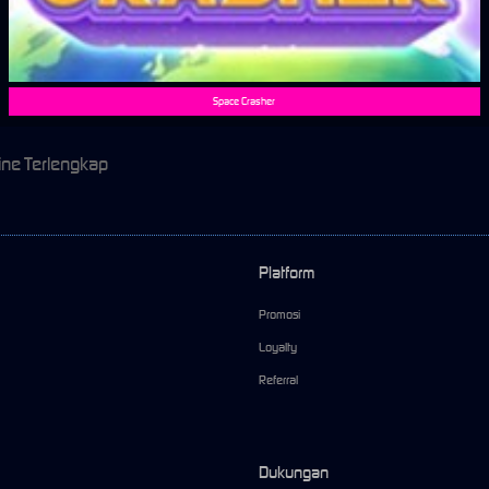
Space Crasher
ine Terlengkap
Platform
Promosi
Loyalty
Referral
Dukungan