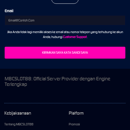
Email
Jika Anda tidak lagi memiliki akses ke email atau nomor telepon yang terhubung ke akun
Anda, hubungi
Customer Support
.
MBCSLOT88: Official Server Provider dengan Engine
Terlengkap
Kebijaksanaan
Platform
Tentang MBCSLOT88
Promosi