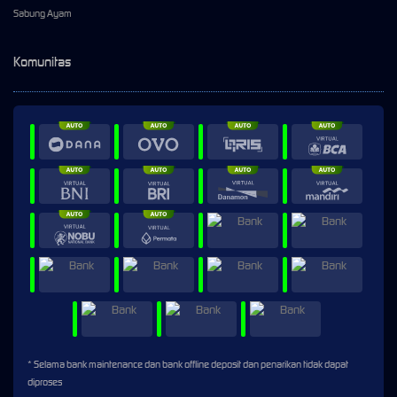
Sabung Ayam
Komunitas
* Selama bank maintenance dan bank offline deposit dan penarikan tidak dapat
diproses