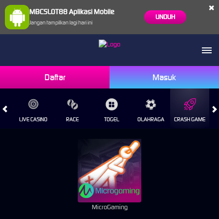
×
MBCSLOT88 Aplikasi Mobile
UNDUH
Jangan tampilkan lagi hari ini
Daftar
Masuk
S
LIVE CASINO
RACE
TOGEL
OLAHRAGA
CRASH GAME
MicroGaming