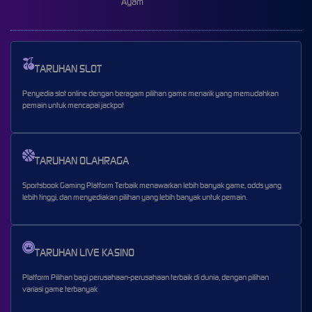
Ayam
TARUHAN SLOT
Penyedia slot online dengan beragam pilihan game menarik yang memudahkan
pemain untuk mencapai jackpot
TARUHAN OLAHRAGA
Sportsbook Gaming Platform Terbaik menawarkan lebih banyak game, odds yang
lebih tinggi, dan menyediakan pilihan yang lebih banyak untuk pemain.
TARUHAN LIVE KASINO
Platform Pilihan bagi perusahaan-perusahaan terbaik di dunia, dengan pilihan
variasi game terbanyak