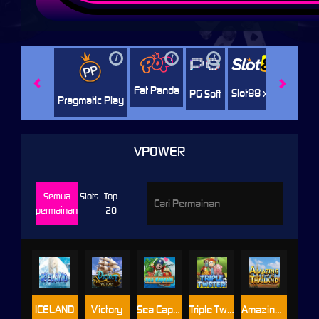
i
i
i
i
i
Facha
Fat Panda
Slot88 x PP
PG Soft
Pragmatic Play
VPOWER
Semua
Slots
Top
permainan
20
ICELAND
Victory
Sea Captain
Triple Twister
Amazing Thailand