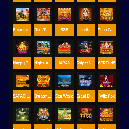
Emperor Gate
God Of Wealth
888
India
Zhao Cai Jin Bao
Happy Prosperous
Highway King
JAPAN
Striper Night
FORTUNE
SAFARI Heat
Dragon Gold
Sea World
Great Blue
Wild Fox