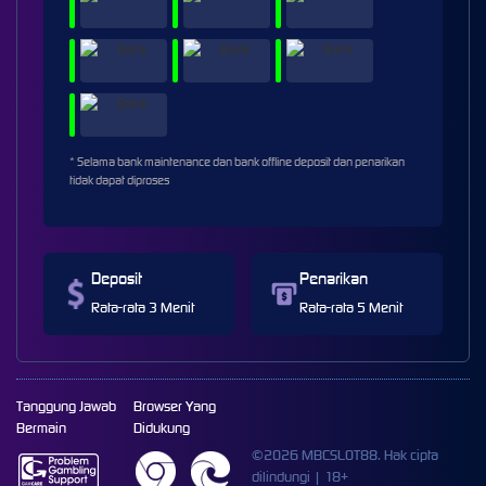
* Selama bank maintenance dan bank offline deposit dan penarikan
tidak dapat diproses
Deposit
Penarikan
Rata-rata 3 Menit
Rata-rata 5 Menit
Tanggung Jawab
Browser Yang
Bermain
Didukung
©2026 MBCSLOT88. Hak cipta
dilindungi | 18+