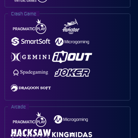
Crash Game
Arcade