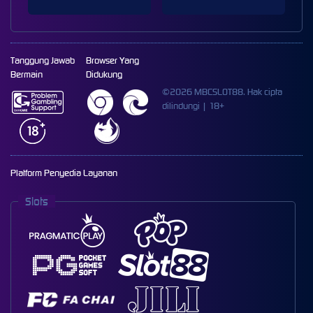
Tanggung Jawab
Browser Yang
Bermain
Didukung
©2026 MBCSLOT88. Hak cipta
dilindungi | 18+
Platform Penyedia Layanan
Slots