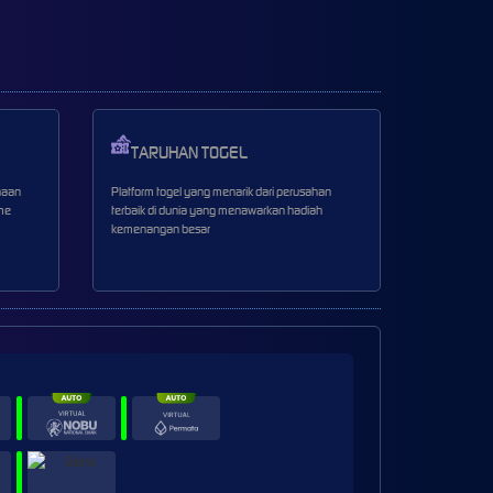
TARUHAN TOGEL
haan
Platform togel yang menarik dari perusahan
ame
terbaik di dunia yang menawarkan hadiah
kemenangan besar