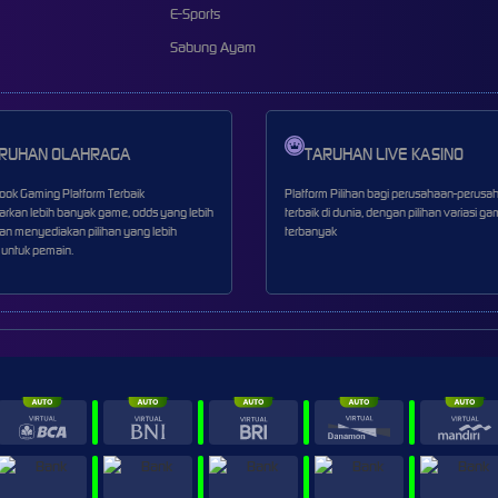
E-Sports
Sabung Ayam
RUHAN OLAHRAGA
TARUHAN LIVE KASINO
ook Gaming Platform Terbaik
Platform Pilihan bagi perusahaan-perusa
kan lebih banyak game, odds yang lebih
terbaik di dunia, dengan pilihan variasi g
 dan menyediakan pilihan yang lebih
terbanyak
untuk pemain.