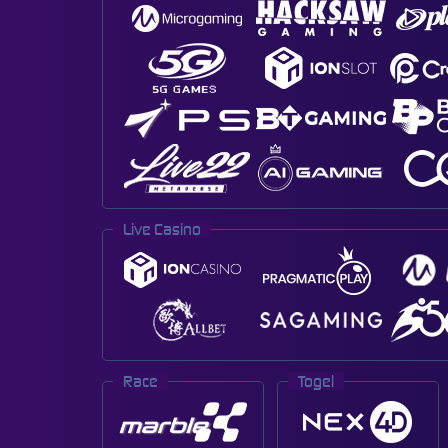
Live Casino
Race
Togel