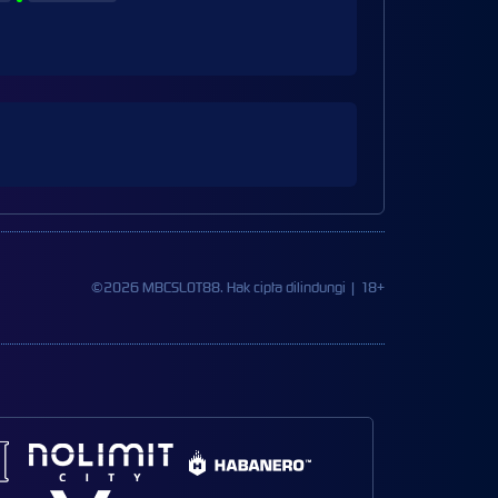
©2026 MBCSLOT88. Hak cipta dilindungi | 18+