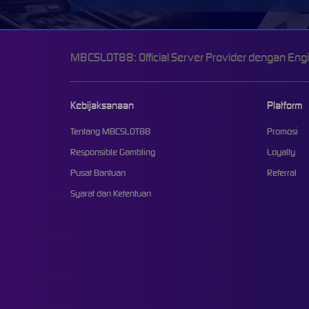
MBCSLOT88: Official Server Provider dengan Eng
Kebijaksanaan
Platform
Tentang MBCSLOT88
Promosi
Responsible Gambling
Loyalty
Pusat Bantuan
Referral
Syarat dan Ketentuan