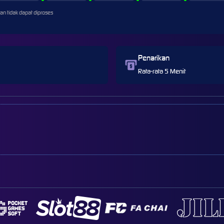
an tidak dapat diproses
Penarikan
Rata-rata 5 Menit