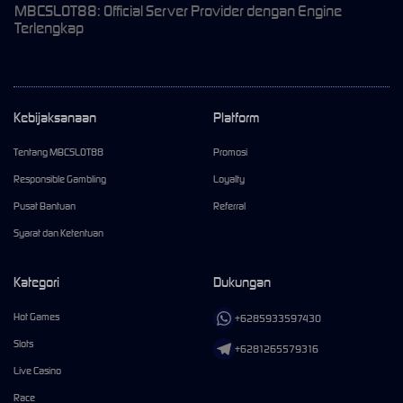
MBCSLOT88: Official Server Provider dengan Engine
Terlengkap
Kebijaksanaan
Platform
Tentang MBCSLOT88
Promosi
Responsible Gambling
Loyalty
Pusat Bantuan
Referral
Syarat dan Ketentuan
Kategori
Dukungan
Hot Games
+6285933597430
Slots
+6281265579316
Live Casino
Race