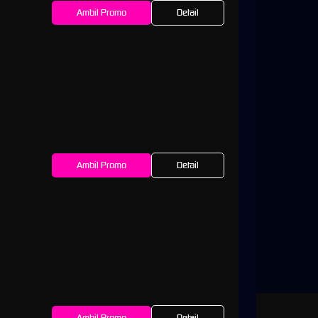
Ambil Promo
Detail
Ambil Promo
Detail
Ambil Promo
Detail