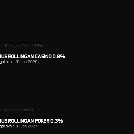
US ROLLINGAN CASINO 0.8%
gal akhir:
01-Jan-2028
US ROLLINGAN POKER 0.3%
gal akhir:
01-Jan-2027