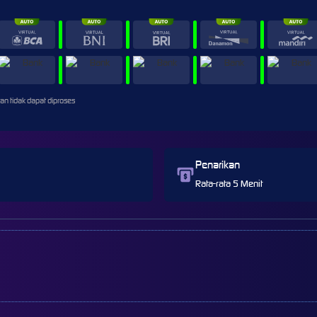
an tidak dapat diproses
Penarikan
Rata-rata 5 Menit