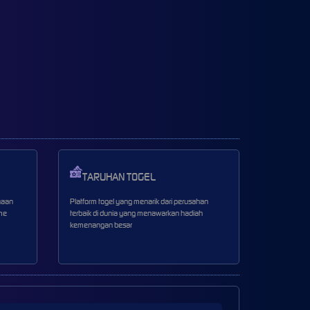
TARUHAN TOGEL
haan
Platform togel yang menarik dari perusahan
ame
terbaik di dunia yang menawarkan hadiah
kemenangan besar