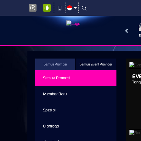
HOT GAMES
S
Semua Promosi
Semua Event Provider
EVE
Semua Promosi
Tang
Member Baru
Spesial
Olahraga