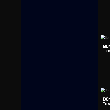
BON
Tang
BON
Tang