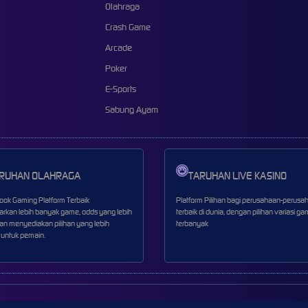
Olahraga
Crash Game
Arcade
Poker
E-Sports
Sabung Ayam
RUHAN OLAHRAGA
TARUHAN LIVE KASINO
ook Gaming Platform Terbaik
Platform Pilihan bagi perusahaan-perusa
kan lebih banyak game, odds yang lebih
terbaik di dunia, dengan pilihan variasi g
 dan menyediakan pilihan yang lebih
terbanyak
untuk pemain.