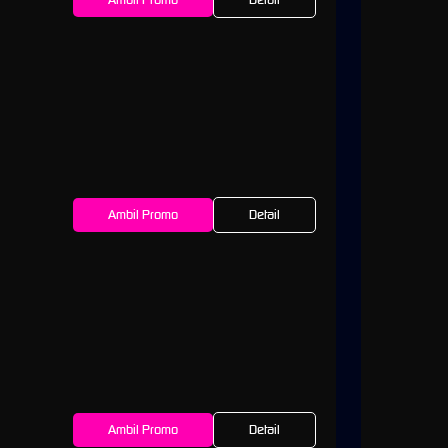
Ambil Promo
Detail
Ambil Promo
Detail