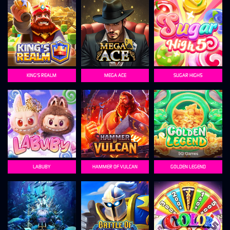
KING'S REALM
MEGA ACE
SUGAR HIGH5
LABUBY
HAMMER OF VULCAN
GOLDEN LEGEND