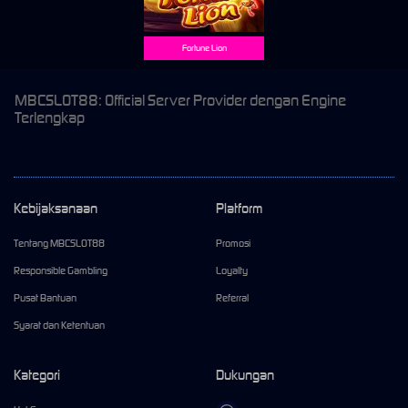
Fortune Lion
MBCSLOT88: Official Server Provider dengan Engine
Terlengkap
Kebijaksanaan
Platform
Tentang MBCSLOT88
Promosi
Responsible Gambling
Loyalty
Pusat Bantuan
Referral
Syarat dan Ketentuan
Kategori
Dukungan