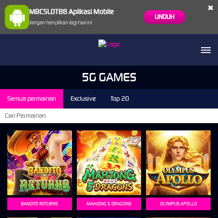
×
MBCSLOT88 Aplikasi Mobile
UNDUH
Jangan tampilkan lagi hari ini
5G GAMES
Semua permainan
Exclusive
Top 20
BANDITO RETURNS
MAHJONG 5 DRAGONS
OLYMPUS APOLLO