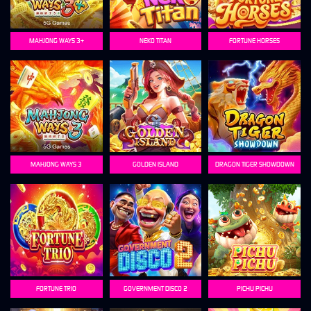
MAHJONG WAYS 3+
NEKO TITAN
FORTUNE HORSES
MAHJONG WAYS 3
GOLDEN ISLAND
DRAGON TIGER SHOWDOWN
FORTUNE TRIO
GOVERNMENT DISCO 2
PICHU PICHU