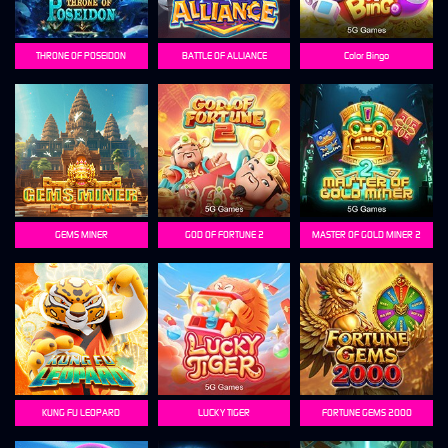
THRONE OF POSEIDON
BATTLE OF ALLIANCE
Color Bingo
GEMS MINER
GOD OF FORTUNE 2
MASTER OF GOLD MINER 2
KUNG FU LEOPARD
LUCKY TIGER
FORTUNE GEMS 2000