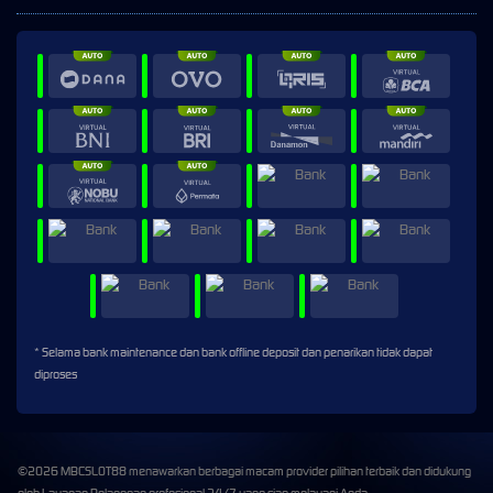
* Selama bank maintenance dan bank offline deposit dan penarikan tidak dapat
diproses
©2026 MBCSLOT88 menawarkan berbagai macam provider pilihan terbaik dan didukung
oleh Layanan Pelanggan profesional 24/7 yang siap melayani Anda.