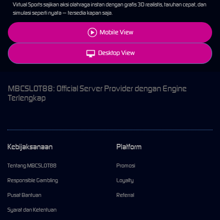
Virtual Sports sajikan aksi olahraga instan dengan grafis 3D realistis, taruhan cepat, dan
simulasi seperti nyata — tersedia kapan saja.
Mobile View
Desktop View
MBCSLOT88: Official Server Provider dengan Engine
Terlengkap
Kebijaksanaan
Platform
Tentang MBCSLOT88
Promosi
Responsible Gambling
Loyalty
Pusat Bantuan
Referral
Syarat dan Ketentuan