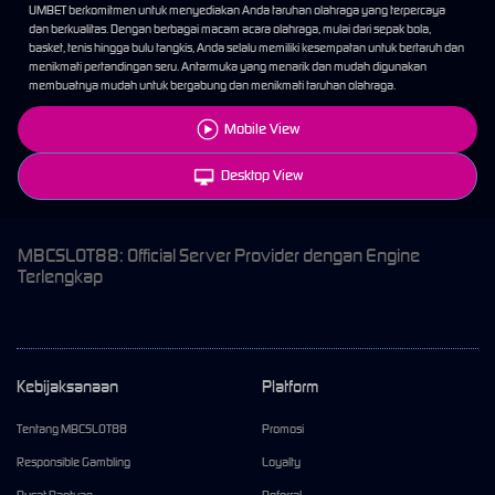
UMBET berkomitmen untuk menyediakan Anda taruhan olahraga yang terpercaya
dan berkualitas. Dengan berbagai macam acara olahraga, mulai dari sepak bola,
basket, tenis hingga bulu tangkis, Anda selalu memiliki kesempatan untuk bertaruh dan
menikmati pertandingan seru. Antarmuka yang menarik dan mudah digunakan
membuatnya mudah untuk bergabung dan menikmati taruhan olahraga.
Mobile View
Desktop View
MBCSLOT88: Official Server Provider dengan Engine
Terlengkap
Kebijaksanaan
Platform
Tentang MBCSLOT88
Promosi
Responsible Gambling
Loyalty
Pusat Bantuan
Referral