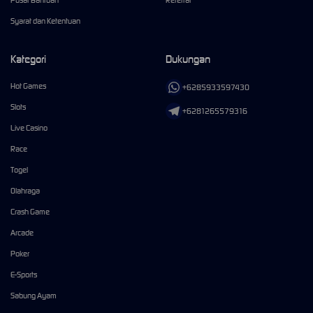
Syarat dan Ketentuan
Kategori
Dukungan
Hot Games
+6285933597430
Slots
+6281265579316
Live Casino
Race
Togel
Olahraga
Crash Game
Arcade
Poker
E-Sports
Sabung Ayam